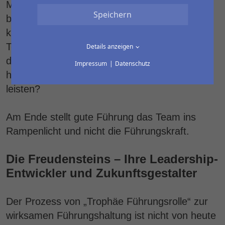
Mitarbeitenden. Fragen Sie sich also: Was
Speichern
braucht mein Team – genauer gesagt: Wie
kann ich ein Umfeld schaffen, in dem mein
Team und jedes Teammitglied die Ressourcen,
Details anzeigen
den Support und den Spielraum zur Verfügung
Impressum
Datenschutz
hat, auf den es ankommt, um gute Arbeit zu
leisten?
Am Ende stellt gute Führung das Team ins
Rampenlicht und nicht die Führungskraft.
Die Freudensteins – Ihre Leadership-
Entwickler und Zukunftsgestalter
Der Prozess von „Trophäe Führungsrolle“ zur
wirksamen Führungshaltung ist nicht von heute