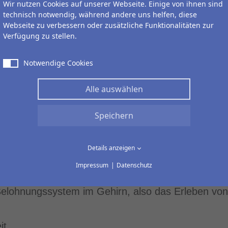
mal inspirieren und überraschen lassen dürfen.
Wir nutzen Cookies auf unserer Webseite. Einige von ihnen sind
technisch notwendig, während andere uns helfen, diese
Webseite zu verbessern oder zusätzliche Funktionalitäten zur
 als Führungskraft?
Verfügung zu stellen.
dership-Guides unterwegs ist, fördert nicht nur an
Notwendige Cookies
, mehr Empathie, mehr Wirksamkeit.
Alle auswählen
otionale Bindung im Team wächst – das führt zu m
Speichern
er Stimmung.
Details anzeigen
ren Führungskräften und Mitarbeitenden?
Impressum
Datenschutz
m klaren, wertschätzenden Rahmen psychologisch s
Belohnungssystem im Gehirn, also das Erleben von
it,