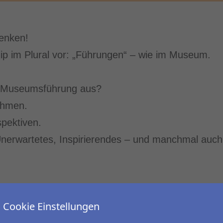
enken!
hip im Plural vor: „Führungen“ – wie im Museum.
e Museumsführung aus?
ahmen.
spektiven.
nerwartetes, Inspirierendes – und manchmal auch D
ne kraftvolle Analogie zum modernen Leadership:
Cookie Einstellungen
e zu schaffen, in denen andere sich orientieren,