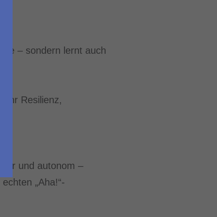
dere – sondern lernt auch
ehr Resilienz,
icher und autonom –
 echten „Aha!“-