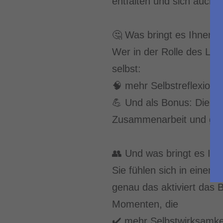
entfalten und sich auch 
🤔 Was bringt es Ihnen –
Wer in der Rolle des Lea
selbst:
🧠 mehr Selbstreflexion
💪 Und als Bonus: Die em
Zusammenarbeit und gut
👥 Und was bringt es Ih
Sie fühlen sich in eine
genau das aktiviert das 
Momenten, die
✔️ mehr Selbstwirksamke