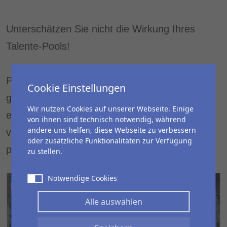
Unterschätzen Sie nicht die Wirkung Ihres
Talente-Pools!
Potentielle Nachwuchsführungskräfte schauen
Cookie Einstellungen
genau hin, wie effizient oder ineffizient, wie
Wir nutzen Cookies auf unserer Webseite. Einige
erfolgsversprechend oder wenig
von ihnen sind technisch notwendig, während
andere uns helfen, diese Webseite zu verbessern
vielversprechend Ihr Talente-Pool für sie
oder zusätzliche Funktionalitäten zur Verfügung
persönlich ist.
zu stellen.
Notwendige Cookies
Alle auswählen