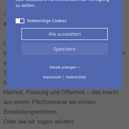
oder „Wozu bin ich im Seminar?“
zu stellen.
✅ Der Grad an Offenheit sichtbar wird – und
Notwendige Cookies
aktiv gefördert werden kann.
Alle auswählen
Unser Tipp:
Speichern
Wenn Sie Führungskräfte wirklich weiterbringen
wollen, dann reicht es nicht, sie "einfach ins
Details anzeigen
Seminar zu schicken“.
Impressum
Datenschutz
Investieren Sie lieber vor dem Seminar in
Klarheit, Passung und Offenheit – das macht
aus einem Pflichtseminar ein echtes
Entwicklungserlebnis.
Oder wie wir sagen würden: