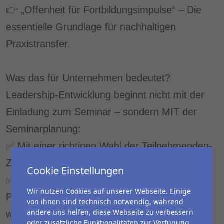
👉 „Offenheit für Fortbildungsimpulse“ – Die
essentielle Grundlage für nachhaltigen
Praxistransfer.
Was das für Unternehmen bedeutet?
Leadership-Entwicklung beginnt nicht mit der
Einladung zum Seminar – sondern MIT der
Seminarplanung:
✅ Mit einer richtigen Wahl der Teilnehmenden-
Zusammensetzung.
Cookie Einstellungen
✅ Damit, dass Lernziele mehr als nur eine
Wir nutzen Cookies auf unserer Webseite. Einige
Pflichtübung sind, z. B. mit Fragen wie, „Was
von ihnen sind technisch notwendig, während
andere uns helfen, diese Webseite zu verbessern
will ich über mich als Führungskraft lernen?“
oder zusätzliche Funktionalitäten zur Verfügung