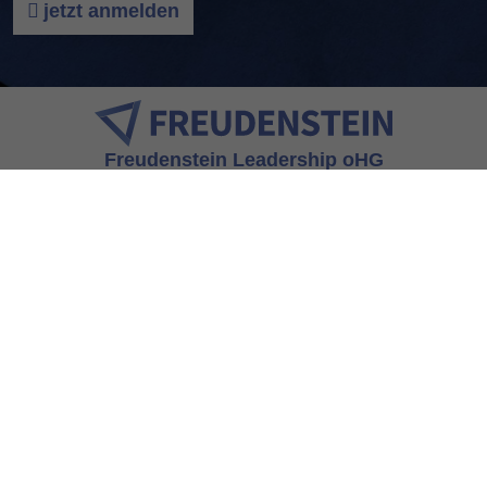
jetzt anmelden
Freudenstein Leadership oHG
Am Bergfeld 5
84539 Zangberg
T +49 8636 98 60-61
F -62
M +49 170 812 26 92
office@freudenstein-leadership.de
Impressum
Datenschutz
Cookies