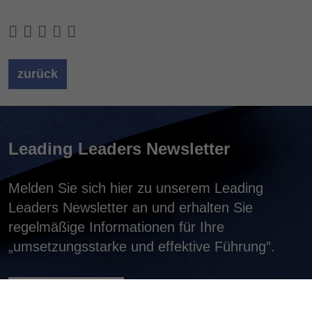
zurück
Leading Leaders Newsletter
Melden Sie sich hier zu unserem Leading
Leaders Newsletter an und erhalten Sie
regelmäßige Informationen für Ihre
„umsetzungsstarke und effektive Führung”.
jetzt anmelden