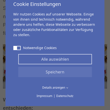
Cookie Einstellungen
Stehen wir aus dem Schaukelstuhl auf und
Wir nutzen Cookies auf unserer Webseite. Einige
nutzen unsere wertvollen persönlichen
von ihnen sind technisch notwendig, während
andere uns helfen, diese Webseite zu verbessern
Potentiale und Fähigkeiten für uns selbst und
oder zusätzliche Funktionalitäten zur Verfügung
für andere?
zu stellen.
Notwendige Cookies
Alle auswählen
Speichern
Details anzeigen
Impressum
Datenschutz
Wir, die Freudensteins, haben uns
entschieden: