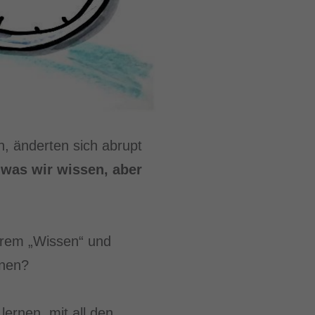
, änderten sich abrupt
,
was wir wissen, aber
serem „Wissen“ und
nnen?
lernen, mit all den