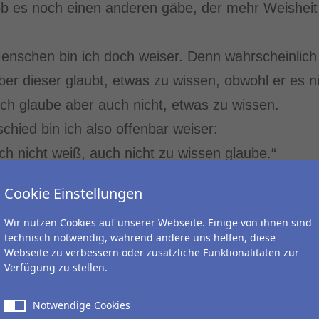
ob es noch einen anderen gäbe, der mehr Weisheit
enschen bin ich doch weiser. Denn wahrscheinlich 
er dieser glaubt, etwas zu wissen, obwohl er es n
ich glaube aber auch nicht, etwas zu wissen.
chied bin ich also offenbar weiser:
ch nicht weiß, auch nicht zu wissen glaube.“
Cookie Einstellungen
, Zack, Boom... Wir reisen aus der
er Zeitkapsel wieder zurück in die
Wir nutzen Cookies auf unserer Webseite. Einige von ihnen sind
technisch notwendig, während andere uns helfen, diese
r“ 2020:
Webseite zu verbessern oder zusätzliche Funktionalitäten zur
Verfügung zu stellen.
Notwendige Cookies