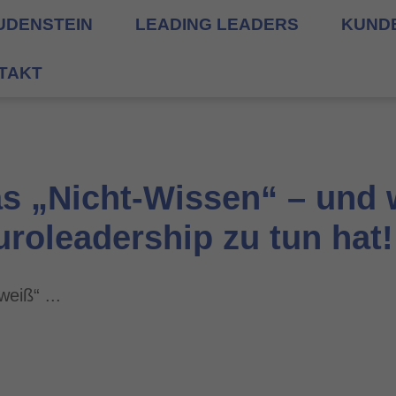
UDENSTEIN
LEADING LEADERS
KUND
TAKT
as „Nicht-Wissen“ – und
uroleadership zu tun hat!
weiß“ ...