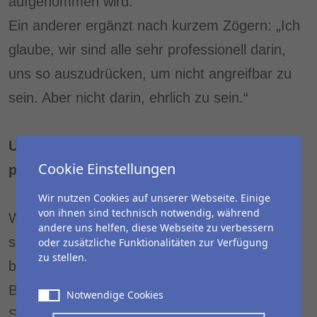
aufgenommen wird.“
Ein anderer ergänzt nach kurzem Zögern: „Ich
glaube, wir sind alle sehr professionell darin,
uns so auszudrücken, um nicht angreifbar zu
sein. Aber nicht darin, ehrlich zu sein.“
Und genau hier wird fehlende
Cookie Einstellungen
psychologische Sicherheit sichtbar.
Wir nutzen Cookies auf unserer Webseite. Einige
von ihnen sind technisch notwendig, während
Wir sehen, die Menschen sind reflektiert, sie
andere uns helfen, diese Webseite zu verbessern
sind engagiert. Aber sie regulieren und
oder zusätzliche Funktionalitäten zur Verfügung
zu stellen.
bremsen sich permanent selbst. Nicht aus
Bosheit. Nicht aus Desinteresse. Sondern aus
Notwendige Cookies
Selbstschutz!