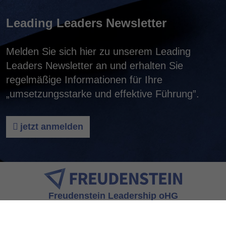
Leading Leaders Newsletter
Melden Sie sich hier zu unserem Leading
Leaders Newsletter an und erhalten Sie
regelmäßige Informationen für Ihre
„umsetzungsstarke und effektive Führung”.
jetzt anmelden
Freudenstein Leadership oHG
Am Bergfeld 5
84539 Zangberg