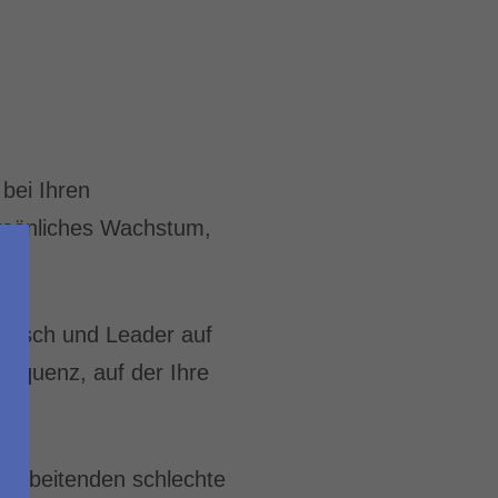
bei Ihren
rsönliches Wachstum,
Mensch und Leader auf
requenz, auf der Ihre
itarbeitenden schlechte