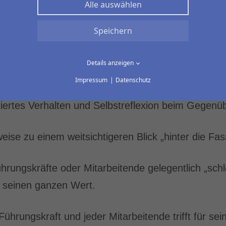
Alle auswählen
Arbeit.
Speichern
en wollen, unterstellen Sie Ihren Führungskräften
und lediglich ein in der Situation oder dem Them
Details anzeigen
Impressum
Datenschutz
tiertes Verhalten und Selbstreflexion beim Gegenüb
ise zu einem weitsichtigeren Blick „hinter die Fas
ungskräfte oder Mitarbeitende gelegentlich „schlec
h seinen ganzen Wert.
hrungskraft und jeder Mitarbeitende trifft für sei