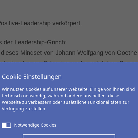
ositive-Leadership verkörpert.
s der Leadership-Grinch:
 dieses Mindset von Johann Wolfgang von Goethe 
arbeitenden an. Schenken und ermöglichen Sie pe
 Selbstverständnis.
Cookie Einstellungen
Wir nutzen Cookies auf unserer Webseite. Einige von ihnen sind
ientierter, unterstützender und vertrauensvoller 
technisch notwendig, während andere uns helfen, diese
Webseite zu verbessern oder zusätzliche Funktionalitäten zur
o erzeugen Sie gleichzeitig Respekt, auf einer F
Verfügung zu stellen.
rbeitenden gerne mitschwingen.
Notwendige Cookies
Grinch“ unterstellt seinen Führungskräften und M