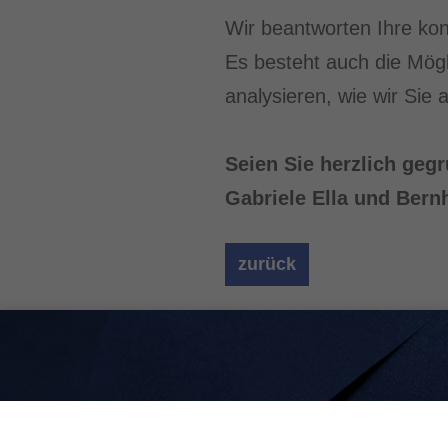
Wir beantworten Ihre kon
Es besteht auch die Mögl
analysieren, wie wir Sie
Seien Sie herzlich geg
Gabriele Ella und Bern
zurück