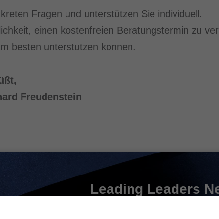
kreten Fragen und unterstützen Sie individuell.
ichkeit, einen kostenfreien Beratungstermin zu ver
 am besten unterstützen können.
rüßt,
hard Freudenstein
Leading Leaders Ne
Melden Sie sich hier zu uns