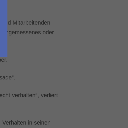
 und Mitarbeitenden
a unangemessenes oder
er.
sade“.
ht verhalten“, verliert
n Verhalten in seinen