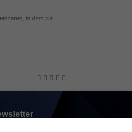
einbaren, in dem wir
wsletter
erem Leading Leaders