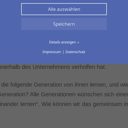
ternehmen, die seit je her dabei sind, also alle Fü
Alle auswählen
 wie das Unternehmen. Und dazu all ihr Wissen und
tionen- und einhergehenden Kulturwandel im Un
Speichern
Details anzeigen
lösenden Aufgaben im Unternehmen große Erfahrung
Impressum
Datenschutz
detailliertes Wissen um ihr Unternehmen mit, das
nnerhalb des Unternehmens verholfen hat.
die folgende Generation von ihnen lernen, und wie 
Generation? Alle Generationen wünschen sich ein
inander lernen“. Wie können wir das gemeinsam in