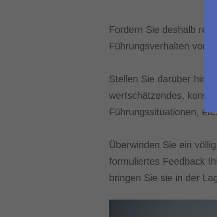
Fordern Sie deshalb reg
Führungsverhalten von I
Stellen Sie darüber hina
wertschätzendes, konstru
Führungssituationen, etc.
Überwinden Sie ein völli
formuliertes Feedback Ih
bringen Sie sie in der L