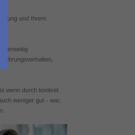
wirkung und Ihrem
gegenseitig
u Führungsverhalten,
rst wenn durch konkret
auch weniger gut - war,
n.