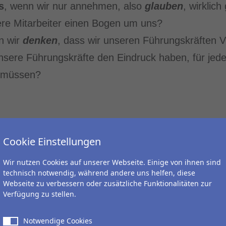
s
, wenn wir nur annehmen, also
glauben
, wirklich
ere Mitarbeiter einen Bogen um uns?
n wir
denken
, dass wir unseren Führungskräften 
 unsere Führungskräfte den Eindruck haben, für jede
 müssen?
Cookie Einstellungen
ich selbst zu führen. Als Leading Leader sind Sie s
Wir nutzen Cookies auf unserer Webseite. Einige von ihnen sind
 führen, wie Sie auch in der Lage sind, sich selbs
technisch notwendig, während andere uns helfen, diese
Webseite zu verbessern oder zusätzliche Funktionalitäten zur
en einem regelmäßigen Blick auf das eigene Führu
Verfügung zu stellen.
gskräfte eine
klare und kompetente Rückmeldu
Notwendige Cookies
ngsverhalten.