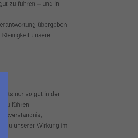
 gut zu führen – und in
Verantwortung übergeben
 Kleinigkeit unsere
tets nur so gut in der
t zu führen.
ngsverständnis,
ng
zu unserer Wirkung im