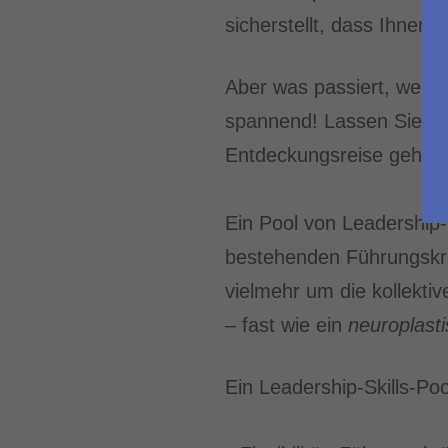
sicherstellt, dass Ihnen 
Aber was passiert, wenn w
spannend! Lassen Sie de
Entdeckungsreise gehen
Ein Pool von Leadership-
bestehenden Führungskräf
vielmehr um die kollekti
– fast wie ein
neuroplast
Ein Leadership-Skills-Pool