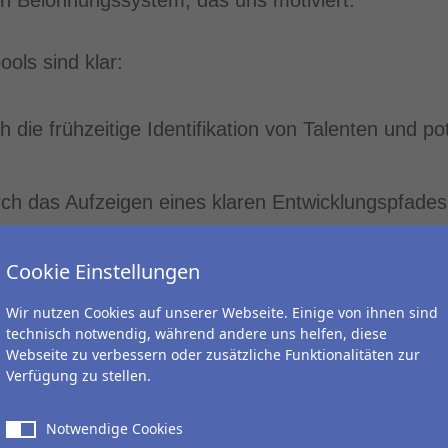
ools sind klar:
 die frühzeitige Identifikation von Talenten und po
rch das Aufzeigen eines klaren Entwicklungspfades
beiterbindung
führt – und in einer Welt, in der Mitar
Cookie Einstellungen
 Hintergrund spielt, kann das nie schaden.
nalplanung, die Ihnen einen klaren Überblick über d
Wir nutzen Cookies auf unserer Webseite. Einige von ihnen sind
technisch notwendig, während andere uns helfen, diese
t – oder wie wir es gerne nennen: das "HR-Manag
Webseite zu verbessern oder zusätzliche Funktionalitäten zur
Verfügung zu stellen.
Notwendige Cookies
e
strategische Herz-Lungen-Maschine
der Personale