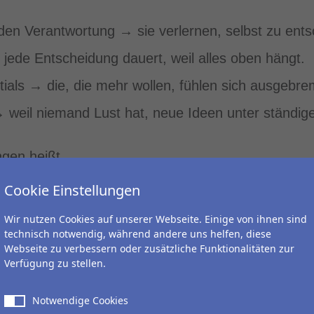
nden Verantwortung → sie verlernen, selbst zu ents
→ jede Entscheidung dauert, weil alles oben hängt.
ntials → die, die mehr wollen, fühlen sich ausgebre
 weil niemand Lust hat, neue Ideen unter ständiger
ngen heißt…
Cookie Einstellungen
tion auf Augenhöhe.
Wir nutzen Cookies auf unserer Webseite. Einige von ihnen sind
 alles selbst zu machen.
technisch notwendig, während andere uns helfen, diese
Webseite zu verbessern oder zusätzliche Funktionalitäten zur
 innerhalb dessen Freiraum lassen.
Verfügung zu stellen.
ehen, nicht als Kontrollgrund.
Notwendige Cookies
, nicht zu ProjektmanagerInnen degradieren.