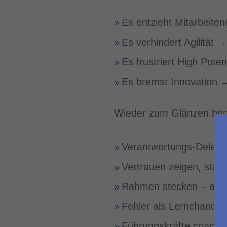
Es entzieht Mitarbeite
Es verhindert Agilität 
Es frustriert High Pote
Es bremst Innovation →
Wieder zum Glänzen bri
Verantwortungs-Delega
Vertrauen zeigen, statt
Rahmen stecken – aber
Fehler als Lernchance s
Führungskräfte coachen