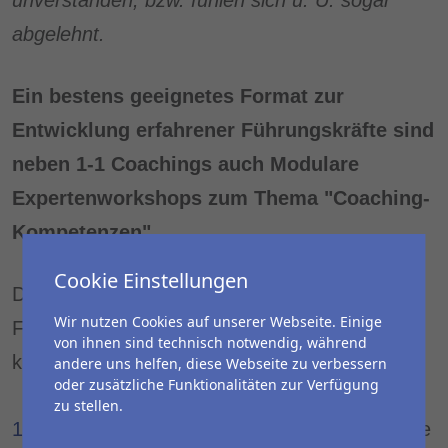
unverstanden, bzw. fühlen sich u. U. sogar
abgelehnt.
Ein bestens geeignetes Format zur
Entwicklung erfahrener Führungskräfte sind
neben 1-1 Coachings auch Modulare
Expertenworkshops zum Thema "Coaching-
Kompetenzen".
Cookie Einstellungen
Denn Führungskräfte befinden sich in ihrer
Wir nutzen Cookies auf unserer Webseite. Einige
Führungspraxis immer wieder in einem
von ihnen sind technisch notwendig, während
klassischen Rollenkonflikt:
andere uns helfen, diese Webseite zu verbessern
oder zusätzliche Funktionalitäten zur Verfügung
zu stellen.
Als Führungskraft finden und präsentieren sie